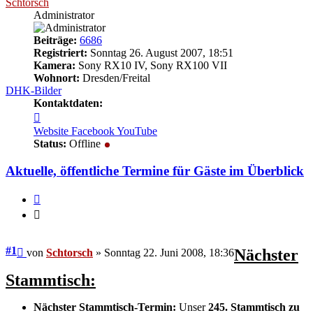
Schtorsch
Administrator
Beiträge:
6686
Registriert:
Sonntag 26. August 2007, 18:51
Kamera:
Sony RX10 IV, Sony RX100 VII
Wohnort:
Dresden/Freital
DHK-Bilder
Kontaktdaten:
Kontaktdaten
von
Website
Facebook
YouTube
Schtorsch
Status:
Offline
Aktuelle, öffentliche Termine für Gäste im Überblick
Zitieren
Zitieren
Beitrag
#1
Nächster
von
Schtorsch
»
Sonntag 22. Juni 2008, 18:36
Stammtisch:
Nächster Stammtisch-Termin:
Unser
245. Stammtisch zu