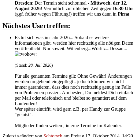
Dresden
: Der Termin steht schonmal -
Mittwoch, der 12.
August 2026
! Vermutlich zur üblichen Zeit gegen
16.30 Uhr
(ggf. früher wegen Führung!) treffen wir uns dann in
Pirna
.
Nächstes Usertreffen:
Es tut sich was im Jahr 2026... Sobald es weitere
Informationen gibt, werden hier rechtzeitig alle nötigen Daten
veröffentlicht. Nur soweit: Wittenberg...Wörlitz...Dessau...
(Stand:
28. Juli 2026
)
Für alle genannten Termine gilt: Ohne Gewähr! Änderungen
werden umgehend eingepflegt - jedoch können wir nicht
immer garantieren, dass dies noch rechtzeitig genug im Falle
von Problemen passiert. Am besten, Du meldest Dich einfach
per Mail oder telefonisch und bleibst so garantiert auf dem
Laufenden!
Wer später eintrifft, wird gern z.B. per Handy zur Gruppe
"gelotst".
Mitglieder finden weitere, interne Termine im Kalender.
Zuletzt geändert von
Schtorsch
am Freitag 17. Oktober 2014, 14:20,