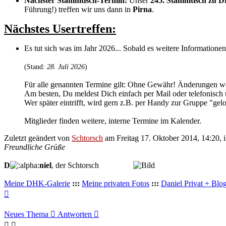
Nächster Stammtisch-Termin:
Unser
245. Stammtisch zu D
Führung!) treffen wir uns dann in
Pirna
.
Nächstes Usertreffen:
Es tut sich was im Jahr 2026... Sobald es weitere Informationen 
(Stand:
28. Juli 2026
)
Für alle genannten Termine gilt: Ohne Gewähr! Änderungen wer
Am besten, Du meldest Dich einfach per Mail oder telefonisch 
Wer später eintrifft, wird gern z.B. per Handy zur Gruppe "gelo
Mitglieder finden weitere, interne Termine im Kalender.
Zuletzt geändert von
Schtorsch
am Freitag 17. Oktober 2014, 14:20, 
Freundliche Grüße
D
niel
, der Schtorsch
................
Meine DHK-Galerie
:::
Meine privaten Fotos
:::
Daniel Privat + Blo
Nach
oben
Neues Thema
Antworten