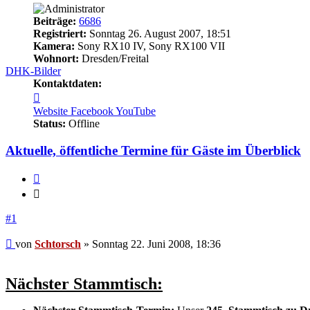
Beiträge:
6686
Registriert:
Sonntag 26. August 2007, 18:51
Kamera:
Sony RX10 IV, Sony RX100 VII
Wohnort:
Dresden/Freital
DHK-Bilder
Kontaktdaten:
Kontaktdaten
von
Website
Facebook
YouTube
Schtorsch
Status:
Offline
Aktuelle, öffentliche Termine für Gäste im Überblick
Zitieren
Zitieren
#1
Beitrag
von
Schtorsch
»
Sonntag 22. Juni 2008, 18:36
Nächster Stammtisch: