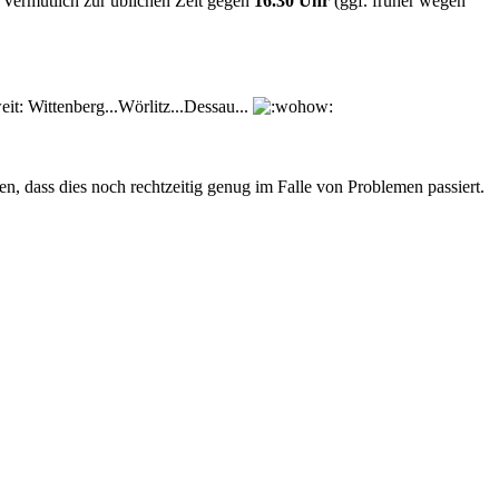
 Vermutlich zur üblichen Zeit gegen
16.30 Uhr
(ggf. früher wegen
eit: Wittenberg...Wörlitz...Dessau...
, dass dies noch rechtzeitig genug im Falle von Problemen passiert.