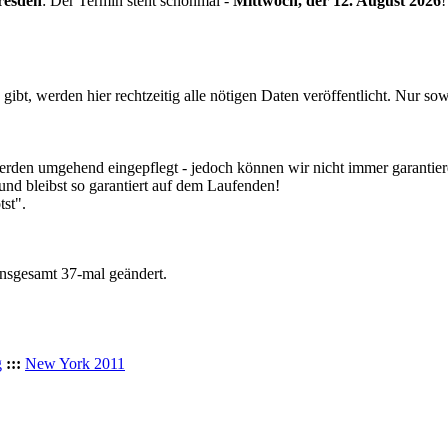
resden
: Der Termin steht schonmal -
Mittwoch, der 12. August 2026
!
gibt, werden hier rechtzeitig alle nötigen Daten veröffentlicht. Nur sow
den umgehend eingepflegt - jedoch können wir nicht immer garantieren
und bleibst so garantiert auf dem Laufenden!
tst".
insgesamt 37-mal geändert.
g
:::
New York 2011