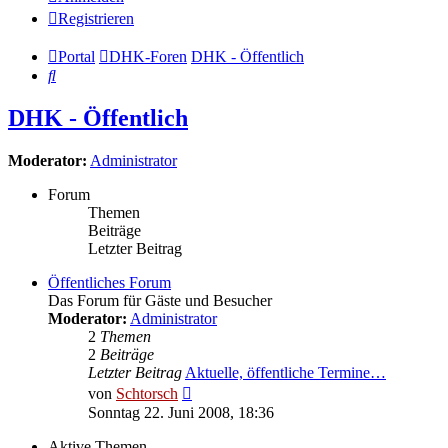
Registrieren
Portal
DHK-Foren
DHK - Öffentlich
Suche
DHK - Öffentlich
Moderator:
Administrator
Forum
Themen
Beiträge
Letzter Beitrag
Öffentliches Forum
Das Forum für Gäste und Besucher
Moderator:
Administrator
2
Themen
2
Beiträge
Letzter Beitrag
Aktuelle, öffentliche Termine…
Neuester
von
Schtorsch
Beitrag
Sonntag 22. Juni 2008, 18:36
Aktive Themen