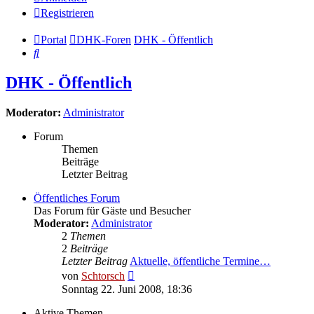
Registrieren
Portal
DHK-Foren
DHK - Öffentlich
Suche
DHK - Öffentlich
Moderator:
Administrator
Forum
Themen
Beiträge
Letzter Beitrag
Öffentliches Forum
Das Forum für Gäste und Besucher
Moderator:
Administrator
2
Themen
2
Beiträge
Letzter Beitrag
Aktuelle, öffentliche Termine…
Neuester
von
Schtorsch
Beitrag
Sonntag 22. Juni 2008, 18:36
Aktive Themen