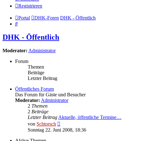
Registrieren
Portal
DHK-Foren
DHK - Öffentlich
Suche
DHK - Öffentlich
Moderator:
Administrator
Forum
Themen
Beiträge
Letzter Beitrag
Öffentliches Forum
Das Forum für Gäste und Besucher
Moderator:
Administrator
2
Themen
2
Beiträge
Letzter Beitrag
Aktuelle, öffentliche Termine…
Neuester
von
Schtorsch
Beitrag
Sonntag 22. Juni 2008, 18:36
Aktive Themen