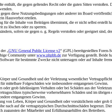
alte enthält, die gegen geltendes Recht oder die guten Sitten verstoßen. 
rwenden.
n gegen diese Nutzungsbedingungen oder anderer im Board veröffentli
in Hausverbot erteilen.
für die Inhalte von Beiträgen übernimmt, die er nicht selbst erstellt 
it zu löschen oder zu sperren.
uändern, sofern sie gegen o. g. Regeln verstoßen oder geeignet sind, 
 der „
GNU General Public License v2
“ (GPL) bereitgestellten Foren-
achige Community unter
www.phpbb.de
zur Verfügung gestellt. Beide h
oftware für bestimmte Zwecke nicht untersagen oder auf Inhalte frem
rper und Gesundheit und der Verletzung wesentlicher Vertragspflichten
ch für mittelbare Folgeschäden wie insbesondere entgangenen Gewinn.
em oder grob fahrlässigem Verhalten oder bei Schäden aus der Verletz
i Vertragsschluss typischerweise vorhersehbaren Schäden und im übrigen
besondere entgangenen Gewinn.
ng von Leben, Körper und Gesundheit oder vorsätzlichem oder grob fah
e nach auf die vertragstypischen Durchschnittsschäden begrenzt. Dies
h zugunsten der Mitarbeiter und Erfüllungsgehilfen des Betreibers.