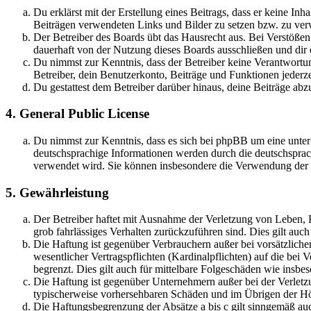
Du erklärst mit der Erstellung eines Beitrags, dass er keine Inh
Beiträgen verwendeten Links und Bilder zu setzen bzw. zu ve
Der Betreiber des Boards übt das Hausrecht aus. Bei Verstöße
dauerhaft von der Nutzung dieses Boards ausschließen und dir e
Du nimmst zur Kenntnis, dass der Betreiber keine Verantwortung 
Betreiber, dein Benutzerkonto, Beiträge und Funktionen jederze
Du gestattest dem Betreiber darüber hinaus, deine Beiträge abz
4. General Public License
Du nimmst zur Kenntnis, dass es sich bei phpBB um eine unter
deutschsprachige Informationen werden durch die deutschspr
verwendet wird. Sie können insbesondere die Verwendung der S
5. Gewährleistung
Der Betreiber haftet mit Ausnahme der Verletzung von Leben, Kö
grob fahrlässiges Verhalten zurückzuführen sind. Dies gilt au
Die Haftung ist gegenüber Verbrauchern außer bei vorsätzlich
wesentlicher Vertragspflichten (Kardinalpflichten) auf die be
begrenzt. Dies gilt auch für mittelbare Folgeschäden wie ins
Die Haftung ist gegenüber Unternehmern außer bei der Verletzu
typischerweise vorhersehbaren Schäden und im Übrigen der Höh
Die Haftungsbegrenzung der Absätze a bis c gilt sinngemäß auc