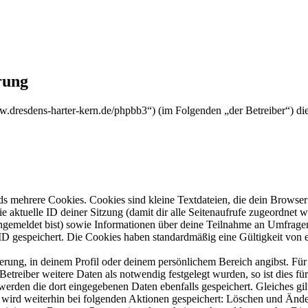
rung
www.dresdens-harter-kern.de/phpbb3“) (im Folgenden „der Betreiber“) 
s mehrere Cookies. Cookies sind kleine Textdateien, die dein Browser 
ie aktuelle ID deiner Sitzung (damit dir alle Seitenaufrufe zugeordnet
angemeldet bist) sowie Informationen über deine Teilnahme an Umfragen
ID gespeichert. Die Cookies haben standardmäßig eine Gültigkeit von e
ierung, in deinem Profil oder deinem persönlichem Bereich angibst. Für
reiber weitere Daten als notwendig festgelegt wurden, so ist dies für 
 werden die dort eingegebenen Daten ebenfalls gespeichert. Gleiches gi
e wird weiterhin bei folgenden Aktionen gespeichert: Löschen und Änd