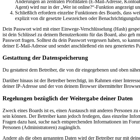
Änderungen an zentralen Profildaten (E-Mail-Adresse, Kontoa
Agent) wird nur in der „Wer ist online?“-Funktion angezeigt un
Schließlich erfordern einzelne Funktionen des Boards, dass w
explizit von dir gesetzte Lesezeichen oder Benachrichtigungsfu
Dein Passwort wird mit einer Einwege-Verschlüsselung (Hash) gespeich
ist dein Schlüssel zu deinem Benutzerkonto für das Board, also geh m
Passwort fragen. Solltest du dein Passwort vergessen haben, so kan
deiner E-Mail-Adresse und sendet anschließend ein neu generiertes P
Gestattung der Datenspeicherung
Du gestattest dem Betreiber, die von dir eingegebenen und oben nähe
Darüber hinaus ist der Betreiber berechtigt, im Rahmen einer Intere
deiner IP-Adresse und der von deinem Browser übermittelter Browser
Regelungen bezüglich der Weitergabe deiner Daten
Zweck eines Boards ist es, einen Austausch mit anderen Personen zu er
sein können. Der Betreiber kann jedoch festlegen, dass einzelne Infor
Fragen dazu hast, suche nach entsprechenden Informationen im Forum 
Personen (Administratoren) zugänglich.
Andere als die oben genannten Daten wird der Betreiber nur mit deine