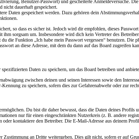
ktivierung, Benutzer-Passwort) und gescheiterte Anmeldeversuche. D
d nicht dauerhaft gespeichert.
eitere Daten gespeichert werden. Dazu gehören dein Abstimmungsverhal
nktionen.
ert, so dass es sicher ist. Jedoch wird dir empfohlen, dieses Passwor
it ihm sorgsam um. Insbesondere wird dich kein Vertreter des Betreibe
nst du die Funktion „Ich habe mein Passwort vergessen“ benutzen. Di
asswort an diese Adresse, mit dem du dann auf das Board zugreifen kan
r spezifizierten Daten zu speichern, um das Board betreiben und anbiet
ssenabwägung zwischen deinen und seinen Interessen sowie den Interes
-Kennung zu speichern, sofern dies zur Gefahrenabwehr oder zur recht
möglichen. Du bist dir daher bewusst, dass die Daten deines Profils und
mationen nur für einen eingeschränkten Nutzerkreis (z. B. andere regist
oder kontaktiere den Betreiber. Die E-Mail-Adresse aus deinem Profil 
r Zustimmung an Dritte weitergeben. Dies gilt nicht, sofern er auf Gr