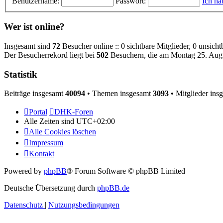
Benutzername:
Passwort:
Ich ha
Wer ist online?
Insgesamt sind
72
Besucher online :: 0 sichtbare Mitglieder, 0 unsich
Der Besucherrekord liegt bei
502
Besuchern, die am Montag 25. Augus
Statistik
Beiträge insgesamt
40094
• Themen insgesamt
3093
• Mitglieder ins
Portal
DHK-Foren
Alle Zeiten sind
UTC+02:00
Alle Cookies löschen
Impressum
Kontakt
Powered by
phpBB
® Forum Software © phpBB Limited
Deutsche Übersetzung durch
phpBB.de
Datenschutz
|
Nutzungsbedingungen