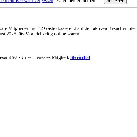
be mein Passwort vergessen
|
Angemeldet bleiben
tbare Mitglieder und 72 Gäste (basierend auf den aktiven Besuchern der
t 2025, 06:24 gleichzeitig online waren.
gesamt
97
• Unser neuestes Mitglied:
Slevin404