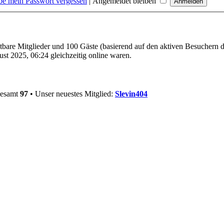
be mein Passwort vergessen
|
Angemeldet bleiben
htbare Mitglieder und 100 Gäste (basierend auf den aktiven Besuchern d
t 2025, 06:24 gleichzeitig online waren.
gesamt
97
• Unser neuestes Mitglied:
Slevin404