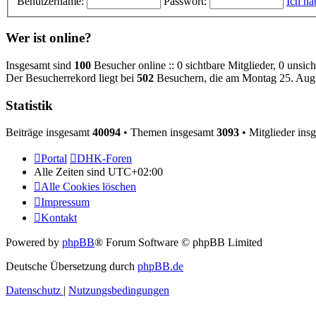
Benutzername:
Passwort:
Ich ha
Wer ist online?
Insgesamt sind
100
Besucher online :: 0 sichtbare Mitglieder, 0 unsic
Der Besucherrekord liegt bei
502
Besuchern, die am Montag 25. Augus
Statistik
Beiträge insgesamt
40094
• Themen insgesamt
3093
• Mitglieder ins
Portal
DHK-Foren
Alle Zeiten sind
UTC+02:00
Alle Cookies löschen
Impressum
Kontakt
Powered by
phpBB
® Forum Software © phpBB Limited
Deutsche Übersetzung durch
phpBB.de
Datenschutz
|
Nutzungsbedingungen