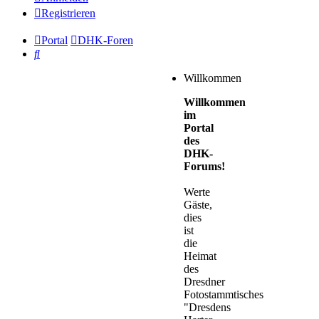
Registrieren
Portal
DHK-Foren
Suche
Willkommen
Willkommen
im
Portal
des
DHK-
Forums!
Werte
Gäste,
dies
ist
die
Heimat
des
Dresdner
Fotostammtisches
"Dresdens