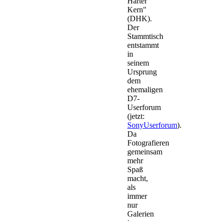
Harter
Kern"
(DHK).
Der
Stammtisch
entstammt
in
seinem
Ursprung
dem
ehemaligen
D7-
Userforum
(jetzt:
SonyUserforum
).
Da
Fotografieren
gemeinsam
mehr
Spaß
macht,
als
immer
nur
Galerien