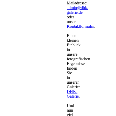
Mailadresse:
admin@dhk-
galerie.de
oder
unser
Kontaktformular
.
Einen
kleinen
Einblick
in
unsere
fotografischen
Ergebnisse
finden
Sie
in
unserer
Galerie:
DHK-
Galerie
.
Und
nun
viel