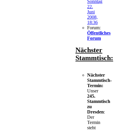
Sonntag
22.
Juni
2008,
18:36
Forum:
Öffentliches
Forum
Nächster
Stammtisch:
Nächster
Stammtisch-
Termin:
Unser
245.
Stammtisch
zu
Dresden
:
Der
Termin
steht