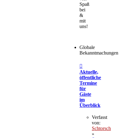
Spaß
bei
&
mit
uns!
Globale
Bekanntmachungen
Aktuelle,
öffentliche
Termine
für
Gäste
im
Überblick
Verfasst
von:
Schtorsch
»