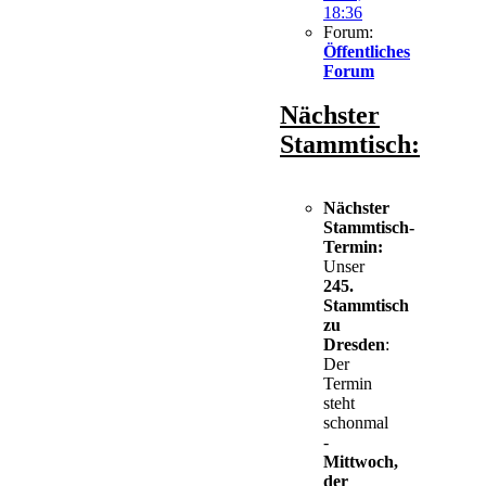
18:36
Forum:
Öffentliches
Forum
Nächster
Stammtisch:
Nächster
Stammtisch-
Termin:
Unser
245.
Stammtisch
zu
Dresden
:
Der
Termin
steht
schonmal
-
Mittwoch,
der