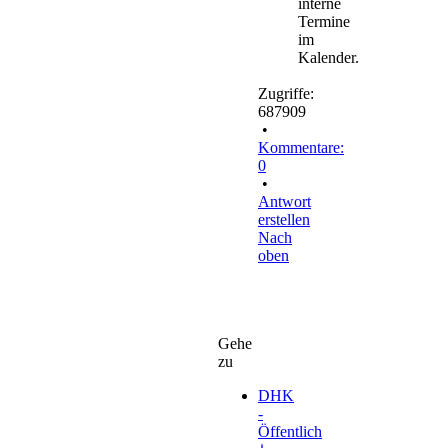
interne
Termine
im
Kalender.
Zugriffe:
687909
•
Kommentare:
0
•
Antwort
erstellen
Nach
oben
Gehe
zu
DHK
-
Öffentlich