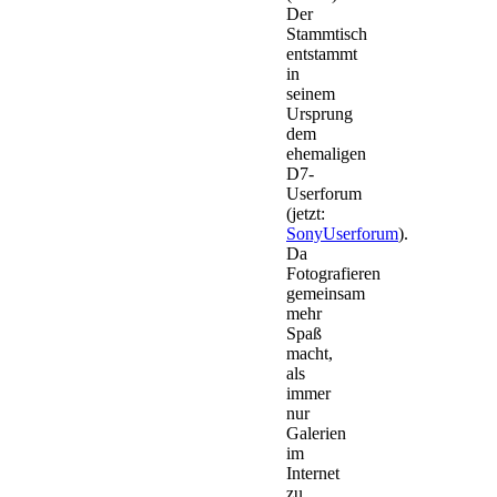
Der
Stammtisch
entstammt
in
seinem
Ursprung
dem
ehemaligen
D7-
Userforum
(jetzt:
SonyUserforum
).
Da
Fotografieren
gemeinsam
mehr
Spaß
macht,
als
immer
nur
Galerien
im
Internet
zu