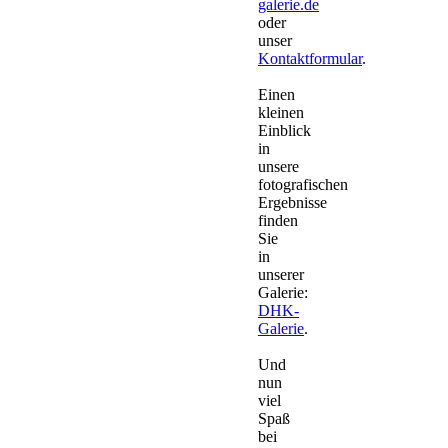
galerie.de
oder
unser
Kontaktformular
.
Einen
kleinen
Einblick
in
unsere
fotografischen
Ergebnisse
finden
Sie
in
unserer
Galerie:
DHK-
Galerie
.
Und
nun
viel
Spaß
bei