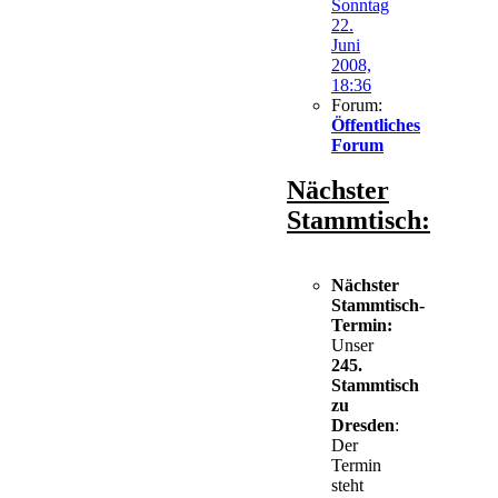
Sonntag
22.
Juni
2008,
18:36
Forum:
Öffentliches
Forum
Nächster
Stammtisch:
Nächster
Stammtisch-
Termin:
Unser
245.
Stammtisch
zu
Dresden
:
Der
Termin
steht