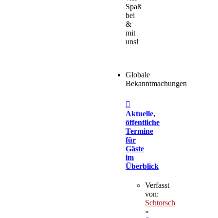
Spaß
bei
&
mit
uns!
Globale
Bekanntmachungen
Aktuelle,
öffentliche
Termine
für
Gäste
im
Überblick
Verfasst
von:
Schtorsch
»