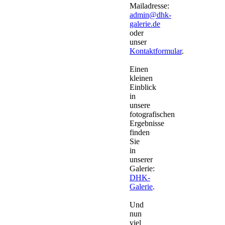
Mailadresse:
admin@dhk-
galerie.de
oder
unser
Kontaktformular
.
Einen
kleinen
Einblick
in
unsere
fotografischen
Ergebnisse
finden
Sie
in
unserer
Galerie:
DHK-
Galerie
.
Und
nun
viel