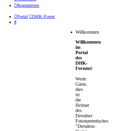
Registrieren
Portal
DHK-Foren
Suche
Willkommen
Willkommen
im
Portal
des
DHK-
Forums!
Werte
Gäste,
dies
ist
die
Heimat
des
Dresdner
Fotostammtisches
"Dresdens