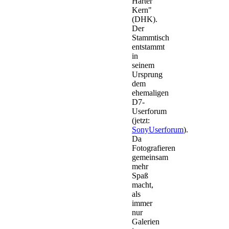
Harter
Kern"
(DHK).
Der
Stammtisch
entstammt
in
seinem
Ursprung
dem
ehemaligen
D7-
Userforum
(jetzt:
SonyUserforum
).
Da
Fotografieren
gemeinsam
mehr
Spaß
macht,
als
immer
nur
Galerien