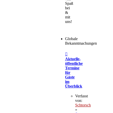
Spaß
bei
&
mit
uns!
Globale
Bekanntmachungen
Aktuelle,
öffentliche
Termine
für
Gäste
im
Überblick
Verfasst
von:
Schtorsch
»