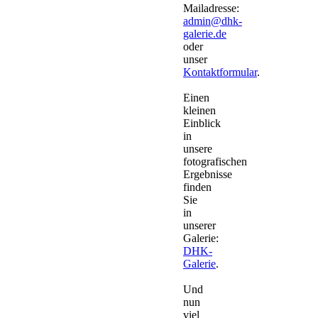
Mailadresse:
admin@dhk-
galerie.de
oder
unser
Kontaktformular
.
Einen
kleinen
Einblick
in
unsere
fotografischen
Ergebnisse
finden
Sie
in
unserer
Galerie:
DHK-
Galerie
.
Und
nun
viel