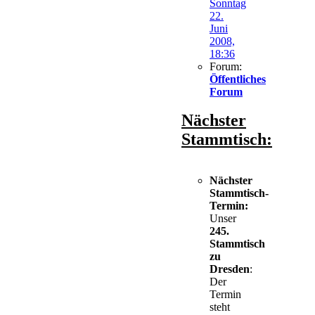
Sonntag
22.
Juni
2008,
18:36
Forum:
Öffentliches
Forum
Nächster
Stammtisch:
Nächster
Stammtisch-
Termin:
Unser
245.
Stammtisch
zu
Dresden
:
Der
Termin
steht