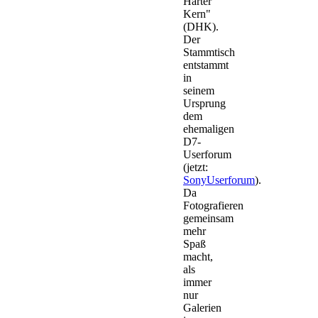
Harter
Kern"
(DHK).
Der
Stammtisch
entstammt
in
seinem
Ursprung
dem
ehemaligen
D7-
Userforum
(jetzt:
SonyUserforum
).
Da
Fotografieren
gemeinsam
mehr
Spaß
macht,
als
immer
nur
Galerien