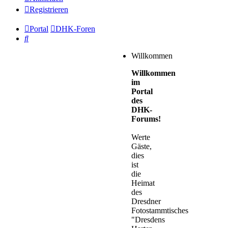
Registrieren
Portal
DHK-Foren
Suche
Willkommen
Willkommen
im
Portal
des
DHK-
Forums!
Werte
Gäste,
dies
ist
die
Heimat
des
Dresdner
Fotostammtisches
"Dresdens