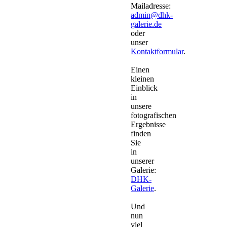
Mailadresse:
admin@dhk-
galerie.de
oder
unser
Kontaktformular
.
Einen
kleinen
Einblick
in
unsere
fotografischen
Ergebnisse
finden
Sie
in
unserer
Galerie:
DHK-
Galerie
.
Und
nun
viel