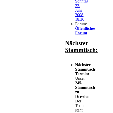
Sonntag
22.
Juni
2008,
18:36
Forum:
Öffentliches
Forum
Nächster
Stammtisch:
Nächster
Stammtisch-
Termin:
Unser
245.
Stammtisch
zu
Dresden
:
Der
Termin
steht