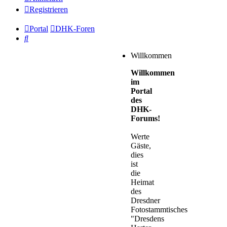
Registrieren
Portal
DHK-Foren
Suche
Willkommen
Willkommen
im
Portal
des
DHK-
Forums!
Werte
Gäste,
dies
ist
die
Heimat
des
Dresdner
Fotostammtisches
"Dresdens