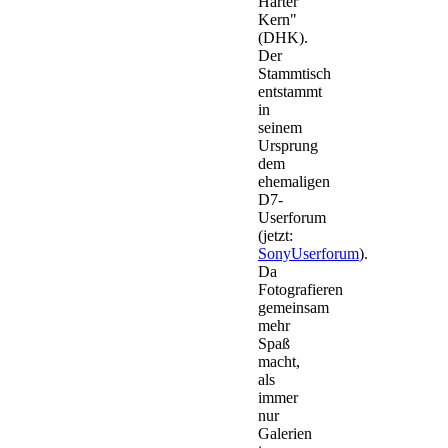
Harter
Kern"
(DHK).
Der
Stammtisch
entstammt
in
seinem
Ursprung
dem
ehemaligen
D7-
Userforum
(jetzt:
SonyUserforum
).
Da
Fotografieren
gemeinsam
mehr
Spaß
macht,
als
immer
nur
Galerien