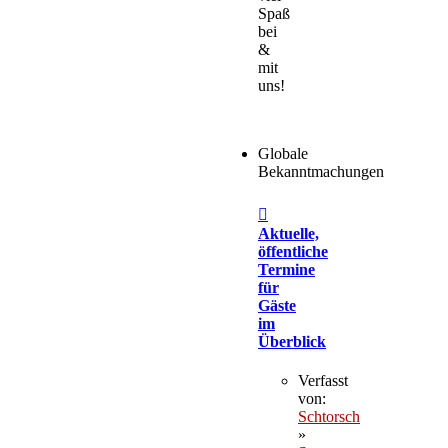
Spaß
bei
&
mit
uns!
Globale
Bekanntmachungen
Aktuelle,
öffentliche
Termine
für
Gäste
im
Überblick
Verfasst
von:
Schtorsch
»